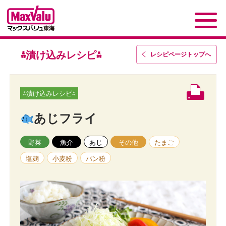
⁂漬け込みレシピ⁂
レシピページトップ
へ
⁂漬け込みレシピ⁂
あじフライ
野菜
魚介
あじ
その他
たまご
塩麹
小麦粉
パン粉