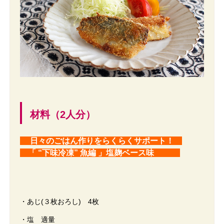
材料（2人分）
日々のごはん作りをらくらくサポート！
「
“下味冷凍” 魚編 」塩麹ベース味
・あじ(３枚おろし) 4枚
・塩 適量