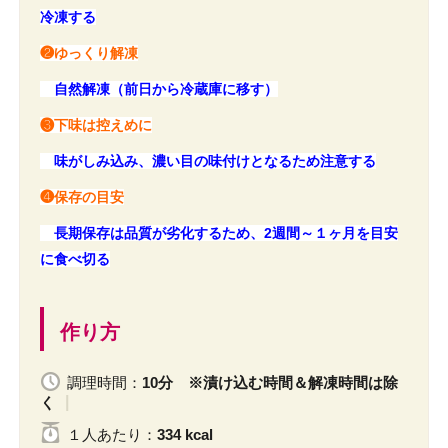
冷凍する
❷ゆっくり解凍
自然解凍（前日から冷蔵庫に移す）
❸下味は控えめに
味がしみ込み、濃い目の味付けとなるため注意する
❹保存の目安
長期保存は品質が劣化するため、2週間～１ヶ月を目安
に食べ切る
作り方
調理時間：
10分 ※漬け込む時間＆解凍時間は除
く
１人
あたり
：
334 kcal