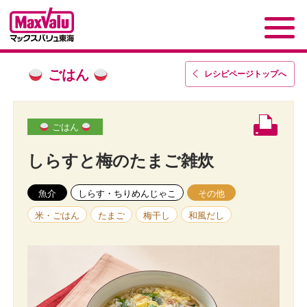
ごはん
レシピページトップ
へ
ごはん
しらすと梅のたまご雑炊
魚介
しらす・ちりめんじゃこ
その他
米・ごはん
たまご
梅干し
和風だし