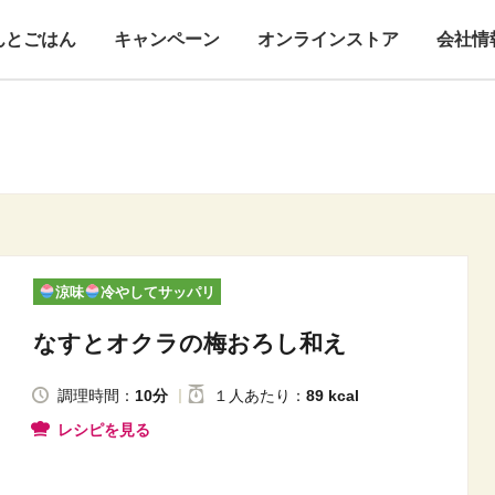
んとごはん
キャンペーン
オンラインストア
会社情
涼味
冷やしてサッパリ
なすとオクラの梅おろし和え
調理時間：
10分
１人
あたり
：
89 kcal
レシピを見る