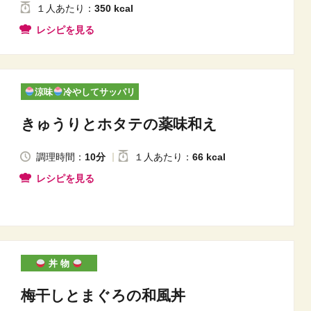
１人
あたり
：
350 kcal
レシピを見る
涼味
冷やしてサッパリ
きゅうりとホタテの薬味和え
調理時間：
10分
１人
あたり
：
66 kcal
レシピを見る
丼 物
梅干しとまぐろの和風丼