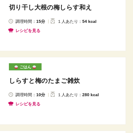
切り干し大根の梅しらす和え
調理時間：
15分
１人
あたり
：
54 kcal
レシピを見る
ごはん
しらすと梅のたまご雑炊
調理時間：
10分
１人
あたり
：
280 kcal
レシピを見る