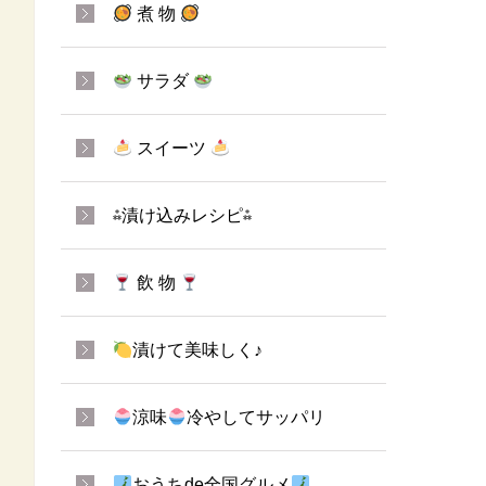
煮 物
サラダ
スイーツ
⁂漬け込みレシピ⁂
飲 物
漬けて美味しく♪
涼味
冷やしてサッパリ
おうちde全国グルメ