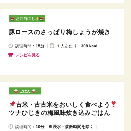
お弁当にも
豚ロースのさっぱり梅しょうが焼き
調理時間：
15分
１人
あたり
：
308 kcal
レシピを見る
ごはん
古米・古古米をおいしく食べよう
ツナひじきの梅風味炊き込みごはん
調理時間：
10分 ※浸水・炊飯時間を除く