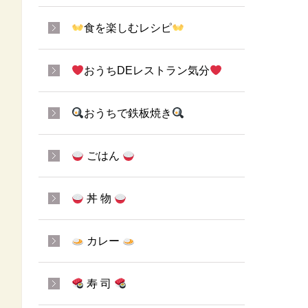
食を楽しむレシピ
おうちDEレストラン気分
おうちで鉄板焼き
ごはん
丼 物
カレー
寿 司