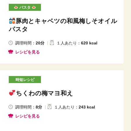
パスタ
豚肉とキャベツの和風梅しそオイル
パスタ
調理時間：
20分
１人
あたり
：
620 kcal
レシピを見る
時短レシピ
ちくわの梅マヨ和え
調理時間：
8分
１人
あたり
：
243 kcal
レシピを見る