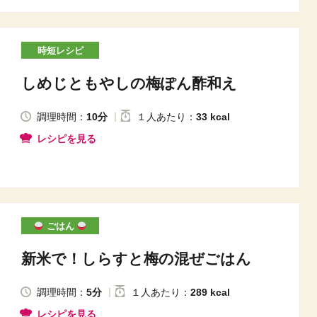
時短レシピ
しめじともやしの梅ぽん酢和え
調理時間：
10分
１人
あたり
：
33 kcal
レシピを見る
ごはん
新米で！しらすと梅の混ぜごはん
調理時間：
5分
１人
あたり
：
289 kcal
レシピを見る