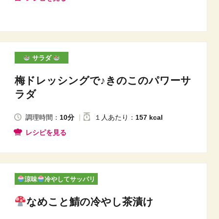
サラダ
梅ドレッシングで♪きのこのパワーサ
ラダ
調理時間：
10分
１人
あたり
：
157 kcal
レシピを見る
涼味
冷やしてサッパリ
なめこと鯖の冷やし茶漬け