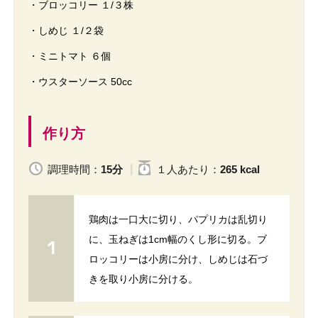
・ブロッコリー １/３株
・しめじ １/２袋
・ミニトマト ６個
・ウスターソース 50cc
作り方
調理時間：
15分
１人
あたり
：
265 kcal
鶏肉は一口大に切り、パプリカは乱切り
に、玉ねぎは1cm幅のくし形に切る。ブ
ロッコリーは小房に分け、しめじは石づ
きを取り小房に分ける。