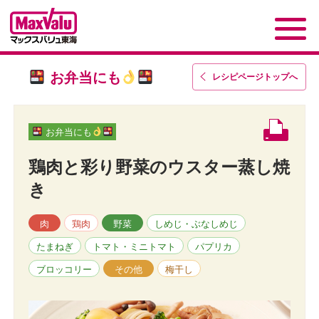
お弁当にも
レシピページトップ
へ
お弁当にも
鶏肉と彩り野菜のウスター蒸し焼
き
肉
鶏肉
野菜
しめじ・ぶなしめじ
たまねぎ
トマト・ミニトマト
パプリカ
ブロッコリー
その他
梅干し