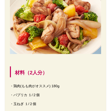
材料（2人分）
・鶏肉(もも肉がオススメ) 180g
・パプリカ １/２個
・玉ねぎ １/２個