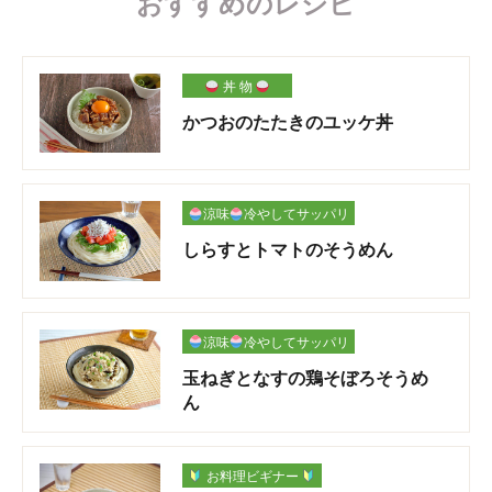
おすすめのレシピ
丼 物
かつおのたたきのユッケ丼
涼味
冷やしてサッパリ
しらすとトマトのそうめん
涼味
冷やしてサッパリ
玉ねぎとなすの鶏そぼろそうめ
ん
お料理ビギナー