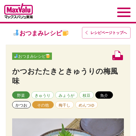
おつまみレシピ
レシピページトップ
へ
おつまみレシピ
かつおたたきときゅうりの梅風
味
野菜
きゅうり
みょうが
枝豆
魚介
かつお
その他
梅干し
めんつゆ