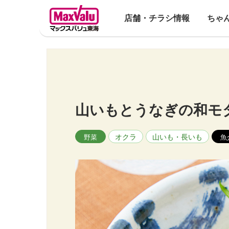
店舗・チラシ情報
ちゃ
山いもとうなぎの和モ
オクラ
山いも・長いも
野菜
魚