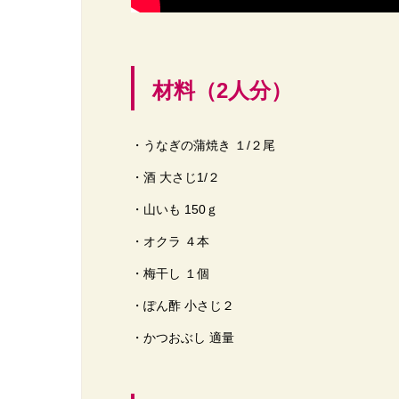
材料（2人分）
・うなぎの蒲焼き １/２尾
・酒 大さじ1/２
・山いも 150ｇ
・オクラ ４本
・梅干し １個
・ぽん酢 小さじ２
・かつおぶし 適量