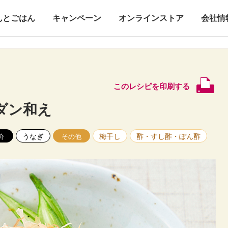
んとごはん
キャンペーン
オンラインストア
会社情
このレシピを印刷する
ダン和え
うなぎ
梅干し
酢・すし酢・ぽん酢
介
その他