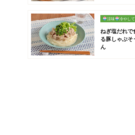
涼味
冷やして
パリ
ねぎ塩だれで
る豚しゃぶそ
ん