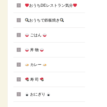
おうちDEレストラン気分
おうちで鉄板焼き
ごはん
丼 物
カレー
寿 司
おにぎり