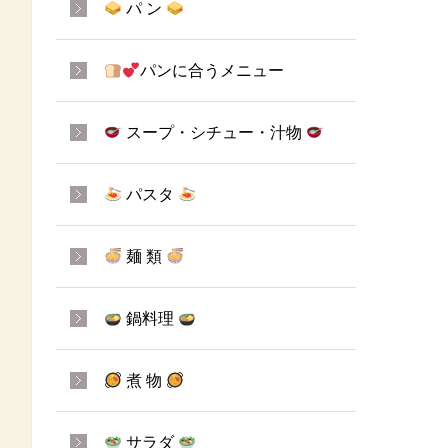
パ ン
パンに合うメニュー
スープ・シチュー・汁物
パスタ
麺 類
鍋料理
煮 物
サラダ