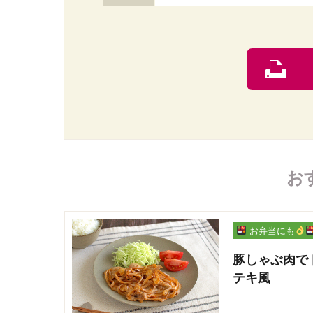
お
お弁当にも
豚しゃぶ肉で
テキ風