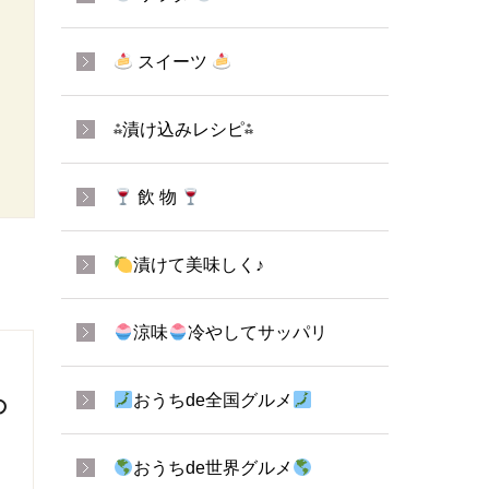
スイーツ
⁂漬け込みレシピ⁂
飲 物
漬けて美味しく♪
涼味
冷やしてサッパリ
おうちde全国グルメ
の
おうちde世界グルメ