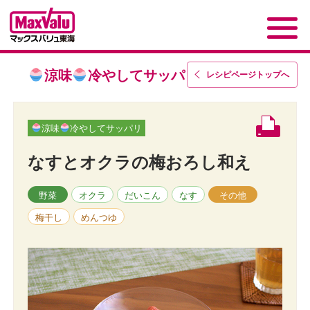
涼味
冷やしてサッパリ
レシピページトップ
へ
涼味
冷やしてサッパリ
なすとオクラの梅おろし和え
野菜
オクラ
だいこん
なす
その他
梅干し
めんつゆ