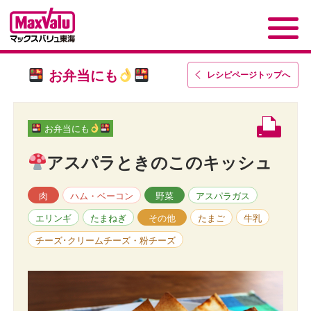
お弁当にも
レシピページトップ
へ
お弁当にも
アスパラときのこのキッシュ
肉
ハム・ベーコン
野菜
アスパラガス
エリンギ
たまねぎ
その他
たまご
牛乳
チーズ･クリームチーズ・粉チーズ