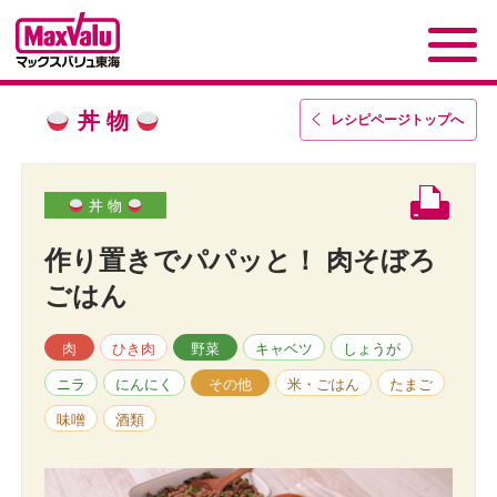
丼 物
レシピページトップ
へ
丼 物
作り置きでパパッと！ 肉そぼろ
ごはん
肉
ひき肉
野菜
キャベツ
しょうが
ニラ
にんにく
その他
米・ごはん
たまご
味噌
酒類