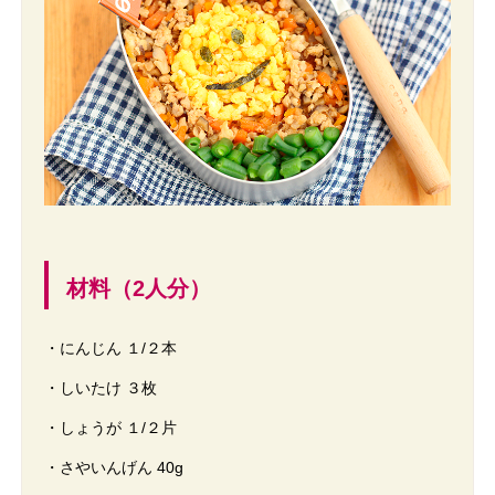
材料（2人分）
・にんじん １/２本
・しいたけ ３枚
・しょうが １/２片
・さやいんげん 40g