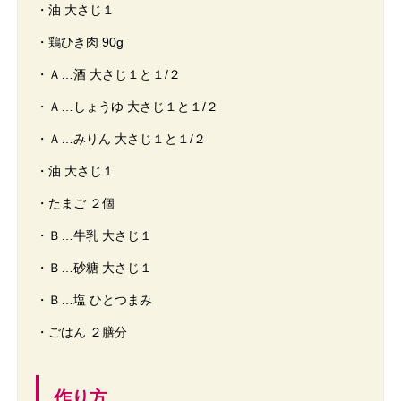
・油 大さじ１
・鶏ひき肉 90g
・Ａ…酒 大さじ１と１/２
・Ａ…しょうゆ 大さじ１と１/２
・Ａ…みりん 大さじ１と１/２
・油 大さじ１
・たまご ２個
・Ｂ…牛乳 大さじ１
・Ｂ…砂糖 大さじ１
・Ｂ…塩 ひとつまみ
・ごはん ２膳分
作り方