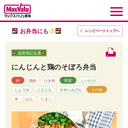
お弁当にも
レシピページトップ
へ
お弁当にも
にんじんと鶏のそぼろ弁当
肉
鶏肉
ひき肉
野菜
しいたけ
しょうが
にんじん
さやいんげん
その他
米・ごはん
たまご