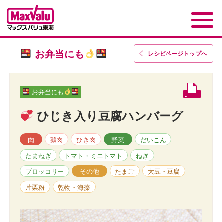
お弁当にも
レシピページトップ
へ
お弁当にも
ひじき入り豆腐ハンバーグ
肉
鶏肉
ひき肉
野菜
だいこん
たまねぎ
トマト・ミニトマト
ねぎ
ブロッコリー
その他
たまご
大豆・豆腐
片栗粉
乾物・海藻