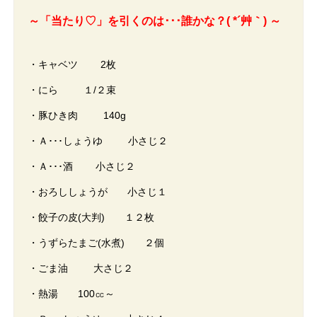
～「当たり♡」を引くのは･･･誰かな？( *´艸｀) ～
・キャベツ 2枚
・にら １/２束
・豚ひき肉 140g
・Ａ･･･しょうゆ 小さじ２
・Ａ･･･酒 小さじ２
・おろししょうが 小さじ１
・餃子の皮(大判) １２枚
・うずらたまご(水煮) ２個
・ごま油 大さじ２
・熱湯 100㏄～