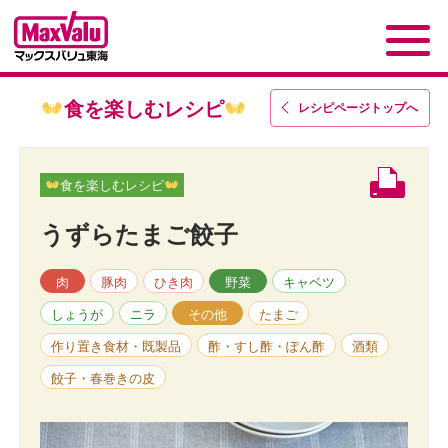
食を楽しむレシピ
レシピページトップ
へ
食を楽しむレシピ
うずらたまご餃子
肉
豚肉
ひき肉
野菜
キャベツ
しょうが
ニラ
その他
たまご
作り置き食材・既製品
酢・すし酢・ぽん酢
酒類
餃子・春巻きの皮