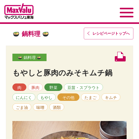
鍋料理
レシピページトップ
へ
鍋料理
もやしと豚肉のみそキムチ鍋
肉
豚肉
野菜
豆苗・スプラウト
にんにく
もやし
その他
たまご
キムチ
ごま油
味噌
酒類