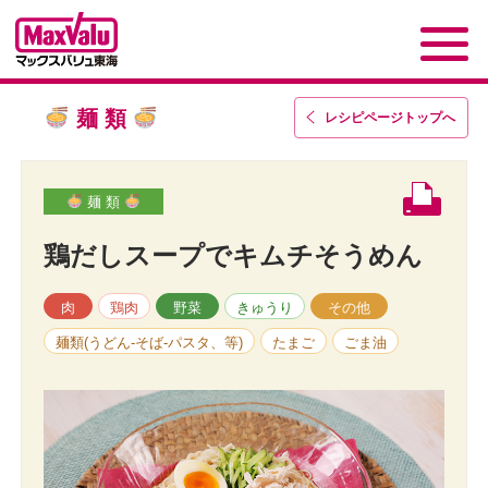
麺 類
レシピページトップ
へ
麺 類
鶏だしスープでキムチそうめん
肉
鶏肉
野菜
きゅうり
その他
麺類(うどん-そば-パスタ、等)
たまご
ごま油