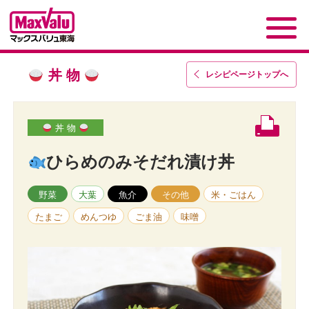
丼 物
レシピページトップ
へ
丼 物
ひらめのみそだれ漬け丼
野菜
大葉
魚介
その他
米・ごはん
たまご
めんつゆ
ごま油
味噌