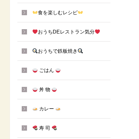
食を楽しむレシピ
おうちDEレストラン気分
おうちで鉄板焼き
ごはん
丼 物
カレー
寿 司