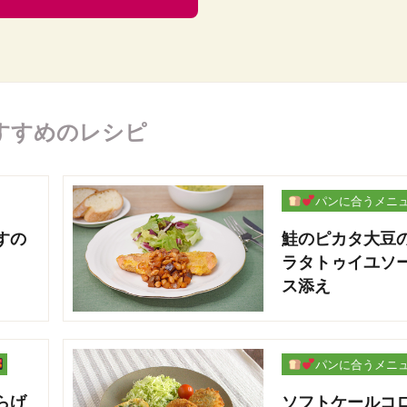
すすめのレシピ
パンに合うメニ
ー
すの
鮭のピカタ大豆
ラタトゥイユソ
ス添え
パンに合うメニ
ー
らげ
ソフトケールコ