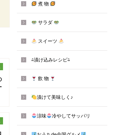
煮 物
サラダ
スイーツ
⁂漬け込みレシピ⁂
ュ
飲 物
の
ー
漬けて美味しく♪
涼味
冷やしてサッパリ
ュ
ロ
おうちde全国グルメ