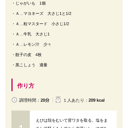
・じゃがいも 1個
・Ａ…マヨネーズ 大さじ1と1/2
・Ａ…粒マスタード 小さじ1/2
・Ａ…牛乳 大さじ1
・Ａ…レモン汁 少々
・餃子の皮 4枚
・黒こしょう 適量
作り方
調理時間：
20分
１人
あたり
：
209 kcal
えびは殻をむいて背ワタを取る。塩をま