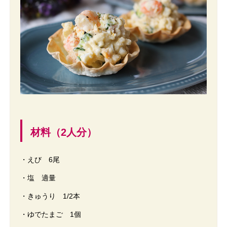
材料（2人分）
・えび 6尾
・塩 適量
・きゅうり 1/2本
・ゆでたまご 1個