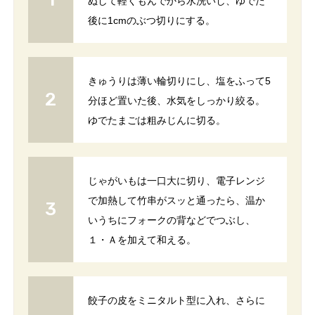
ぬして軽くもんでから水洗いし、ゆでた
後に1cmのぶつ切りにする。
きゅうりは薄い輪切りにし、塩をふって5
分ほど置いた後、水気をしっかり絞る。
ゆでたまごは粗みじんに切る。
じゃがいもは一口大に切り、電子レンジ
で加熱して竹串がスッと通ったら、温か
いうちにフォークの背などでつぶし、
１・Ａを加えて和える。
餃子の皮をミニタルト型に入れ、さらに