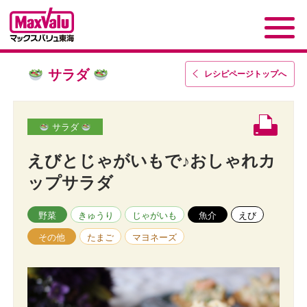
サラダ
レシピページトップ
へ
サラダ
えびとじゃがいもで♪おしゃれカ
ップサラダ
野菜
きゅうり
じゃがいも
魚介
えび
その他
たまご
マヨネーズ