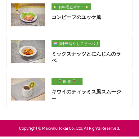
お料理ビギナー
コンビーフのユッケ風
涼味
冷やしてサッパリ
ミックスナッツとにんじんのラ
ペ
飲 物
キウイのティラミス風スムージ
ー
Copyright © Maxvalu Tokai Co., Ltd. All Rights Reserved.