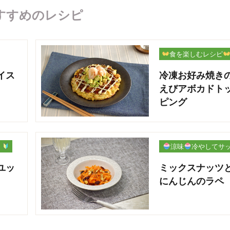
すすめのレシピ
食を楽しむレシピ
イス
冷凍お好み焼き
えびアボカドト
ピング
ー
涼味
冷やしてサ
パリ
ユッ
ミックスナッツ
にんじんのラペ