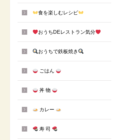
食を楽しむレシピ
おうちDEレストラン気分
おうちで鉄板焼き
ごはん
丼 物
カレー
寿 司