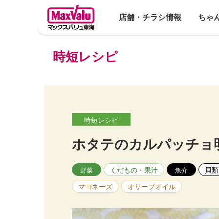
店舗・チラシ情報
ちゃ
時短レシピ
時短レシピ
ホタテのカルパッチョ
くだもの・果汁
貝類
野菜
魚介
マヨネーズ
オリーブオイル