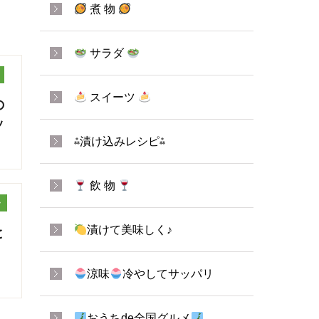
煮 物
サラダ
スイーツ
の
ッ
⁂漬け込みレシピ⁂
飲 物
ッ
漬けて美味しく♪
と
涼味
冷やしてサッパリ
おうちde全国グルメ