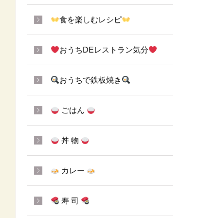
食を楽しむレシピ
おうちDEレストラン気分
おうちで鉄板焼き
ごはん
丼 物
カレー
寿 司