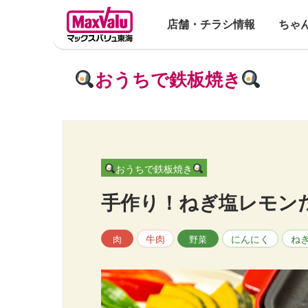
店舗・チラシ情報
ちゃ
おうちで鉄板焼き
おうちで鉄板焼き
手作り！ねぎ塩レモン
牛肉
にんにく
ね
肉
野菜