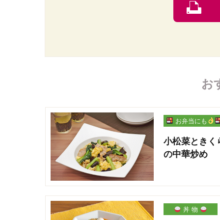
お
お弁当にも
小松菜ときく
の中華炒め
丼 物