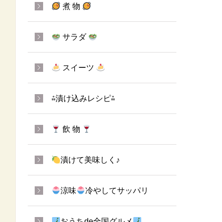
煮 物
サラダ
スイーツ
⁂漬け込みレシピ⁂
飲 物
漬けて美味しく♪
涼味
冷やしてサッパリ
おうちde全国グルメ