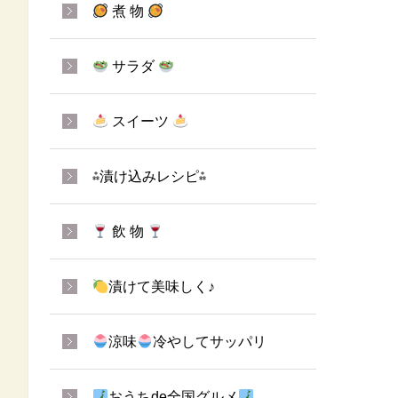
煮 物
サラダ
スイーツ
⁂漬け込みレシピ⁂
飲 物
漬けて美味しく♪
涼味
冷やしてサッパリ
おうちde全国グルメ