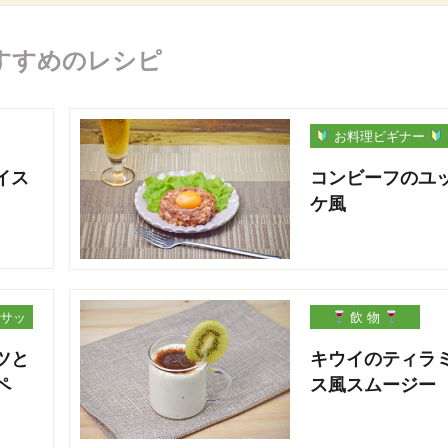
すすめのレシピ
お料理ビギナー
イス
コンビーフのユ
ケ風
サッ
飲 物
ツと
キウイのティラ
ペ
ス風スムージー