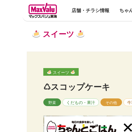
店舗・チラシ情報
ちゃ
スイーツ
スイーツ
♺スコップケーキ
くだもの・果汁
牛
野菜
その他