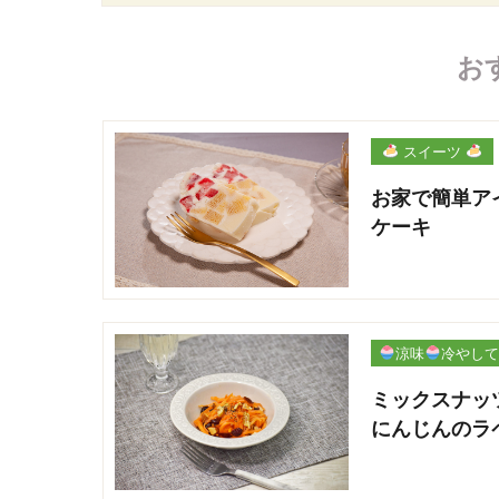
お
スイーツ
お家で簡単ア
ケーキ
涼味
冷やして
パリ
ミックスナッ
にんじんのラ