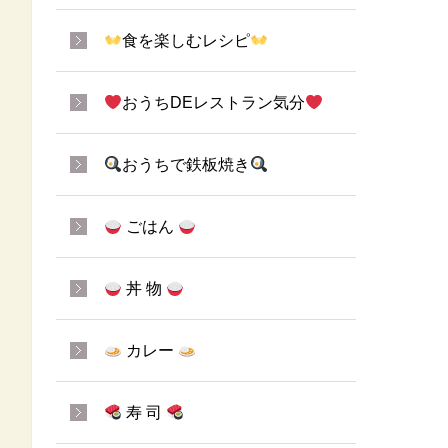
食を楽しむレシピ
おうちDEレストラン気分
おうちで鉄板焼き
ごはん
丼 物
カレー
寿 司