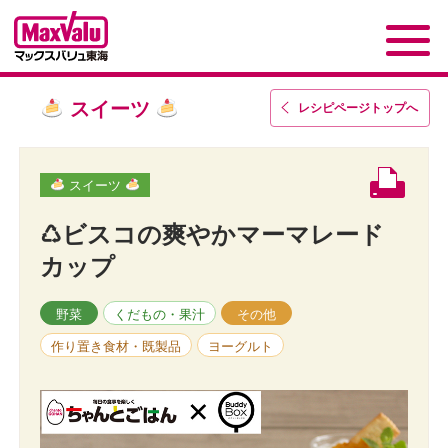
スイーツ
レシピページトップ
へ
スイーツ
♺ビスコの爽やかマーマレード
カップ
野菜
くだもの・果汁
その他
作り置き食材・既製品
ヨーグルト