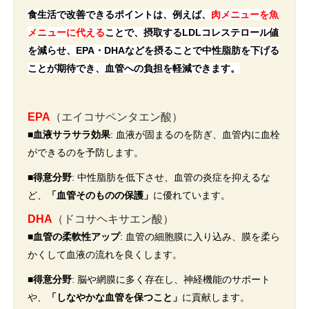
食生活で改善できるポイントは、例えば、
肉メニューを魚
メニューに代える
ことで、摂取するLDLコレステロール値
を減らせ、EPA・DHAなどを摂ることで中性脂肪を下げる
ことが期待でき、血管への負担を軽減できます。
EPA
（エイコサペンタエン酸）
■血液サラサラ効果
: 血液が固まるのを防ぎ、血管内に血栓
ができるのを予防します。
■得意分野
: 中性脂肪を低下させ、血管の炎症を抑えるな
ど、
「血管そのものの保護」
に優れています
。
DHA
（ドコサヘキサエン酸）
■血管の柔軟性アップ
: 血管の細胞膜に入り込み、膜を柔ら
かくして血液の流れを良くします。
■得意分野
: 脳や網膜に多く存在し、神経機能のサポート
や、
「しなやかな血管を保つこと」
に貢献します
。