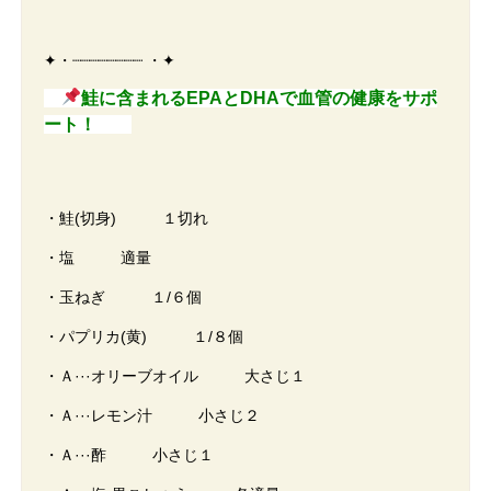
✦・┈┈┈┈┈┈┈┈ ・✦
鮭に含まれるEPAとDHAで血管の健康をサポ
ート！
・鮭(切身) １切れ
・塩 適量
・玉ねぎ １/６個
・パプリカ(黄) １/８個
・Ａ···オリーブオイル 大さじ１
・Ａ···レモン汁 小さじ２
・Ａ···酢 小さじ１