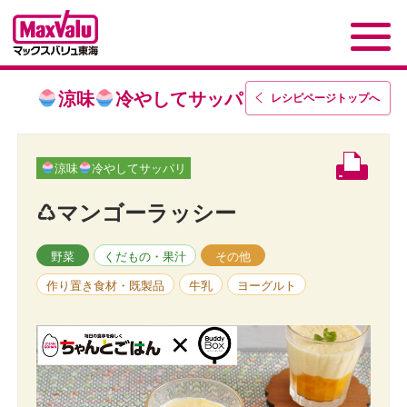
涼味
冷やしてサッパリ
レシピページトップ
へ
涼味
冷やしてサッパリ
♺マンゴーラッシー
野菜
くだもの・果汁
その他
作り置き食材・既製品
牛乳
ヨーグルト