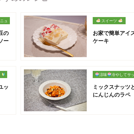
ニュ
スイーツ
豆の
お家で簡単アイ
ソー
ケーキ
ー
涼味
冷やしてサ
パリ
ユッ
ミックスナッツ
にんじんのラペ