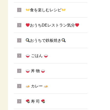
食を楽しむレシピ
おうちDEレストラン気分
おうちで鉄板焼き
ごはん
丼 物
カレー
寿 司