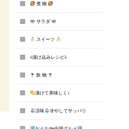
煮 物
サラダ
スイーツ
⁂漬け込みレシピ⁂
飲 物
漬けて美味しく♪
涼味
冷やしてサッパリ
おうちde全国グルメ