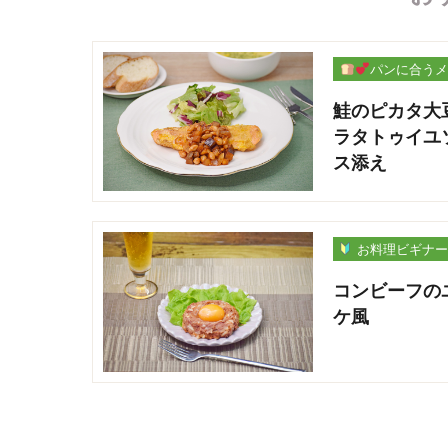
パンに合うメ
ー
鮭のピカタ大
ラタトゥイユ
ス添え
お料理ビギナ
コンビーフの
ケ風