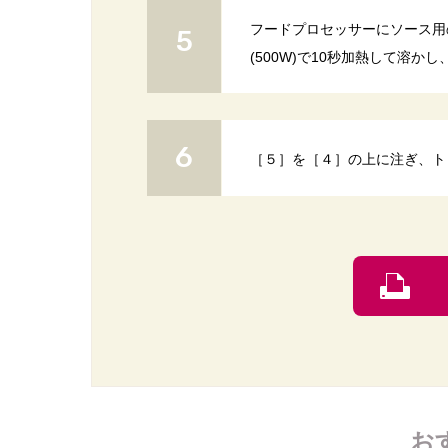
フードプロセッサーにソース用
(500W)で10秒加熱して溶か
［５］を［４］の上に注ぎ、ト
お