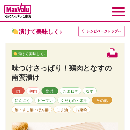
漬けて美味しく♪
レシピページトップ
へ
漬けて美味しく♪
味つけさっぱり！鶏肉となすの
南蛮漬け
肉
鶏肉
野菜
たまねぎ
なす
にんにく
ピーマン
くだもの・果汁
その他
酢・すし酢・ぽん酢
ごま油
片栗粉