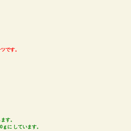
！
ーツです。
します。
0ｇに しています。