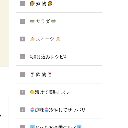
煮 物
サラダ
スイーツ
⁂漬け込みレシピ⁂
飲 物
漬けて美味しく♪
涼味
冷やしてサッパリ
ッ
おうちde全国グルメ