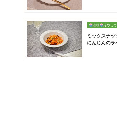
涼味
冷やして
パリ
ミックスナッ
にんじんのラ