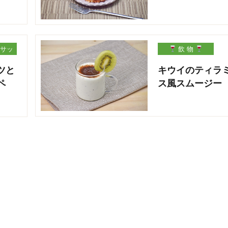
サッ
飲 物
ツと
キウイのティラ
ペ
ス風スムージー