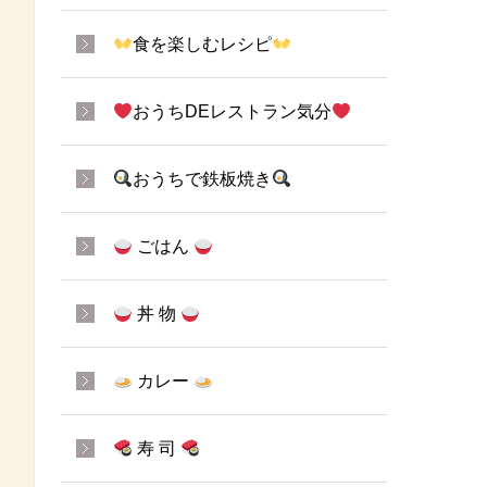
食を楽しむレシピ
おうちDEレストラン気分
おうちで鉄板焼き
ごはん
丼 物
カレー
寿 司