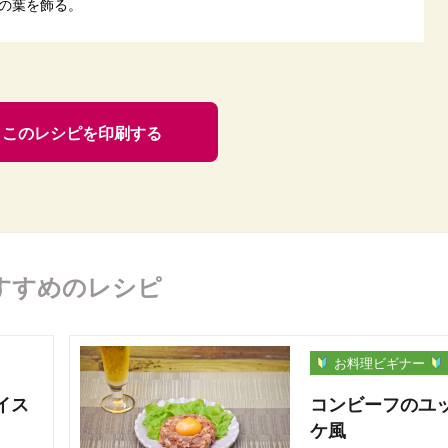
の葉を飾る。
このレシピを印刷する
すすめのレシピ
お料理ビギナー
イス
コンビーフのユ
ケ風