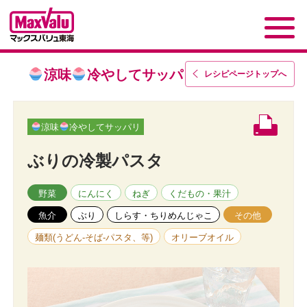
涼味
冷やしてサッパリ
レシピページトップ
へ
涼味
冷やしてサッパリ
ぶりの冷製パスタ
野菜
にんにく
ねぎ
くだもの・果汁
魚介
ぶり
しらす・ちりめんじゃこ
その他
麺類(うどん-そば-パスタ、等)
オリーブオイル