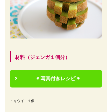
材料（ジェンガ１個分）
◉ 写真付きレシピ ◉
2
・キウイ １個