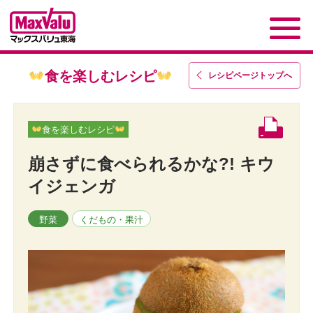
食を楽しむレシピ
レシピページトップ
へ
食を楽しむレシピ
崩さずに食べられるかな?! キウ
イジェンガ
野菜
くだもの・果汁