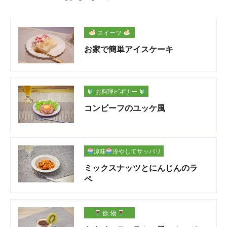
スイーツ
お家で簡単アイスケーキ
お料理ビギナー
コンビーフのユッケ風
涼味
冷やしてサッパリ
ミックスナッツとにんじんのラ
ペ
飲 物