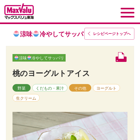
涼味
冷やしてサッパリ
レシピページトップ
へ
涼味
冷やしてサッパリ
桃のヨーグルトアイス
野菜
くだもの・果汁
その他
ヨーグルト
生クリーム