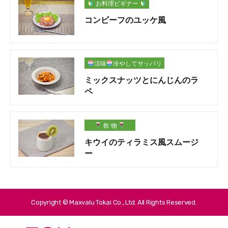
お料理ビギナー
コンビーフのユッケ風
涼味
冷やしてサッパリ
ミックスナッツとにんじんのラ
ペ
飲 物
キウイのティラミス風スムージ
ー
Copyright © Maxvalu Tokai Co., Ltd. All Rights Reserved.