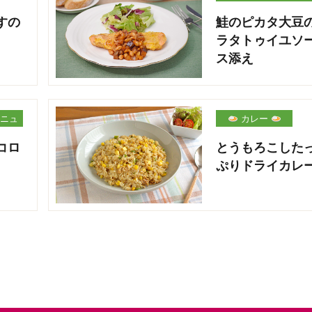
ー
すの
鮭のピカタ大豆
ラタトゥイユソ
ス添え
ニュ
カレー
コロ
とうもろこした
ぷりドライカレ