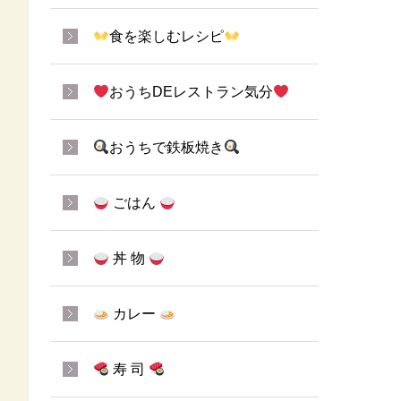
食を楽しむレシピ
おうちDEレストラン気分
おうちで鉄板焼き
ごはん
丼 物
カレー
寿 司