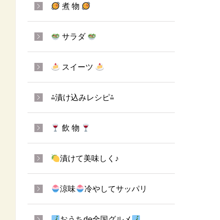
煮 物
サラダ
スイーツ
⁂漬け込みレシピ⁂
飲 物
漬けて美味しく♪
涼味
冷やしてサッパリ
おうちde全国グルメ