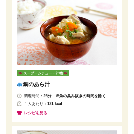
スープ・シチュー・汁物
鯛のあら汁
調理時間：
25分 ※魚の臭み抜きの時間を除く
１人
あたり
：
121 kcal
レシピを見る