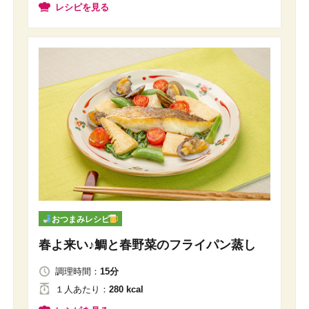
レシピを見る
おつまみレシピ
春よ来い♪鯛と春野菜のフライパン蒸し
調理時間：
15分
１人
あたり
：
280 kcal