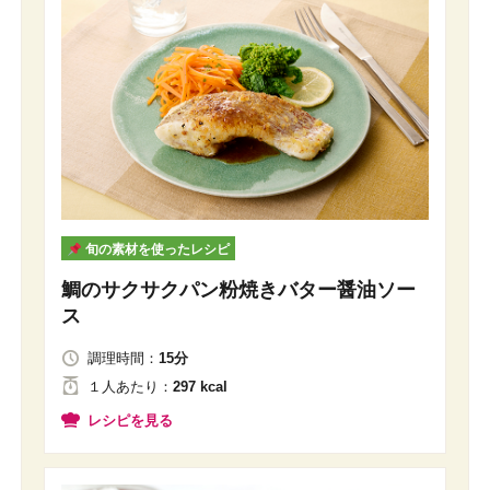
旬の素材を使ったレシピ
鯛のサクサクパン粉焼きバター醤油ソー
ス
調理時間：
15分
１人
あたり
：
297 kcal
レシピを見る