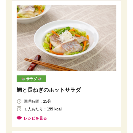
サラダ
鯛と長ねぎのホットサラダ
調理時間：
15分
１人
あたり
：
199 kcal
レシピを見る