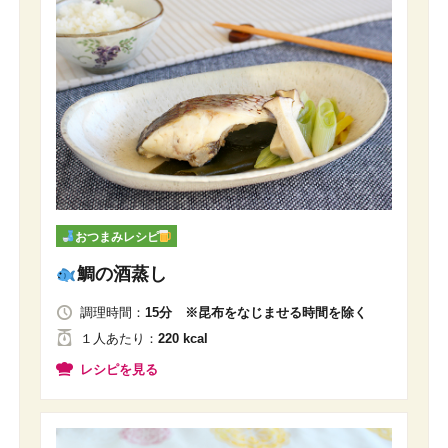
おつまみレシピ
鯛の酒蒸し
調理時間：
15分 ※昆布をなじませる時間を除く
１人
あたり
：
220 kcal
レシピを見る