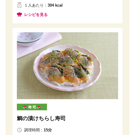
１人
あたり
：
304 kcal
レシピを見る
寿 司
鯛の漬けちらし寿司
調理時間：
15分