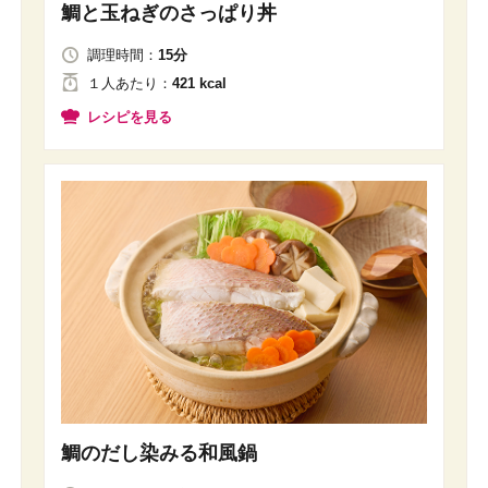
鯛と玉ねぎのさっぱり丼
調理時間：
15分
１人
あたり
：
421 kcal
レシピを見る
鯛のだし染みる和風鍋