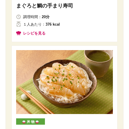
まぐろと鯛の手まり寿司
調理時間：
20分
１人
あたり
：
376 kcal
レシピを見る
丼 物