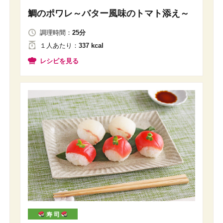
鯛のポワレ～バター風味のトマト添え～
調理時間：
25分
１人
あたり
：
337 kcal
レシピを見る
寿 司