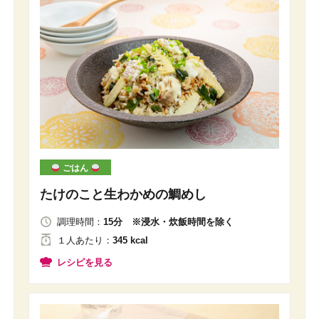
ごはん
たけのこと生わかめの鯛めし
調理時間：
15分 ※浸水・炊飯時間を除く
１人
あたり
：
345 kcal
レシピを見る