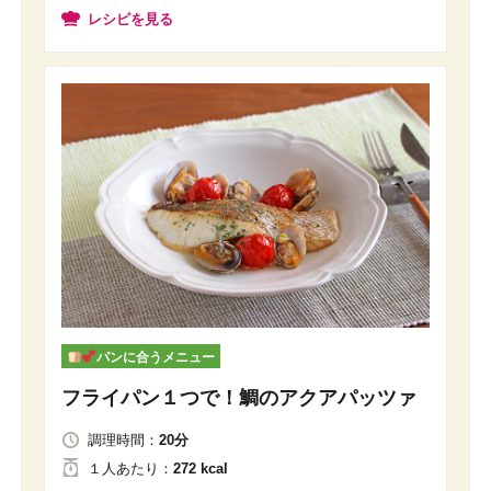
レシピを見る
パンに合うメニュー
フライパン１つで！鯛のアクアパッツァ
調理時間：
20分
１人
あたり
：
272 kcal