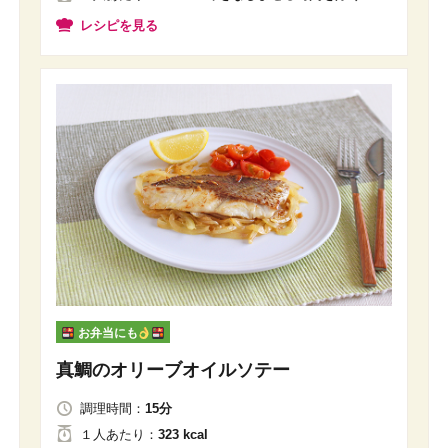
レシピを見る
お弁当にも
真鯛のオリーブオイルソテー
調理時間：
15分
１人
あたり
：
323 kcal