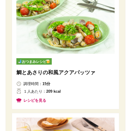
おつまみレシピ
鯛とあさりの和風アクアパッツァ
調理時間：
15分
１人
あたり
：
209 kcal
レシピを見る