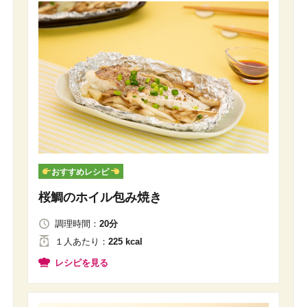
おすすめレシピ
桜鯛のホイル包み焼き
調理時間：
20分
１人
あたり
：
225 kcal
レシピを見る