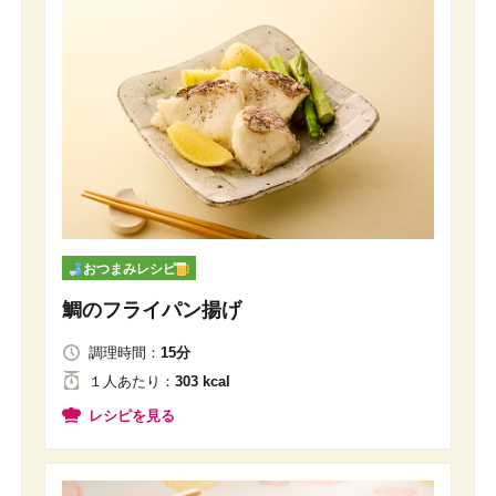
おつまみレシピ
鯛のフライパン揚げ
調理時間：
15分
１人
あたり
：
303 kcal
レシピを見る