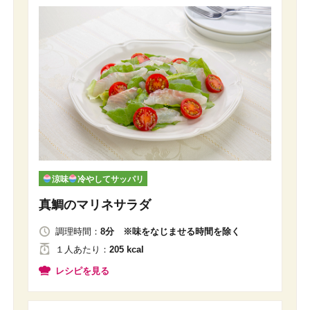
涼味
冷やしてサッパリ
真鯛のマリネサラダ
調理時間：
8分 ※味をなじませる時間を除く
１人
あたり
：
205 kcal
レシピを見る