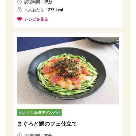
調理時間：
15分
１人
あたり
：
233 kcal
レシピを見る
おうちde世界グルメ
まぐろと鯛のフェ仕立て
調理時間：
10分