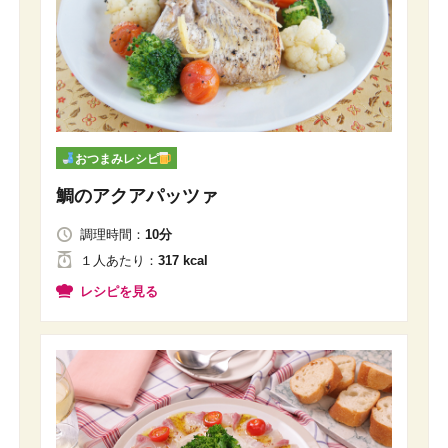
おつまみレシピ
鯛のアクアパッツァ
調理時間：
10分
１人
あたり
：
317 kcal
レシピを見る