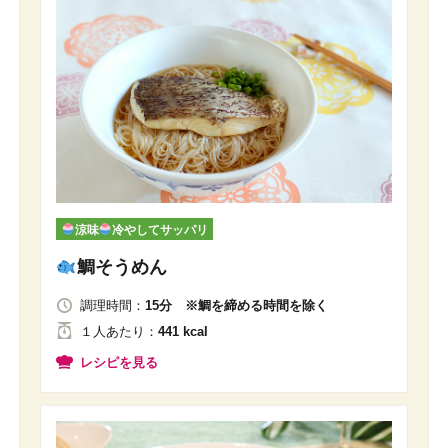
涼味
冷やしてサッパリ
鯛そうめん
調理時間：
15分 ※鯛を締める時間を除く
１人
あたり
：
441 kcal
レシピを見る