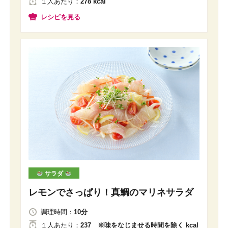
１人
あたり
：
278 kcal
レシピを見る
サラダ
レモンでさっぱり！真鯛のマリネサラダ
調理時間：
10分
１人
あたり
：
237 ※味をなじませる時間を除く kcal