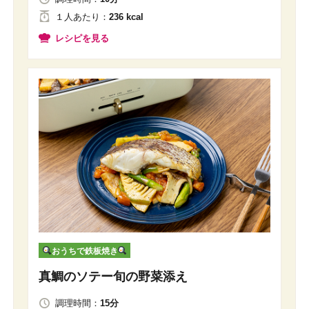
１人
あたり
：
236 kcal
レシピを見る
おうちで鉄板焼き
真鯛のソテー旬の野菜添え
調理時間：
15分