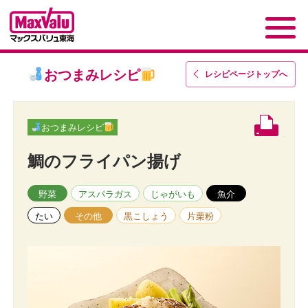
おつまみレシピ
レシピページトップ
へ
おつまみレシピ
鯛のフライパン揚げ
野菜
アスパラガス
じゃがいも
魚介
たい
その他
黒こしょう
片栗粉