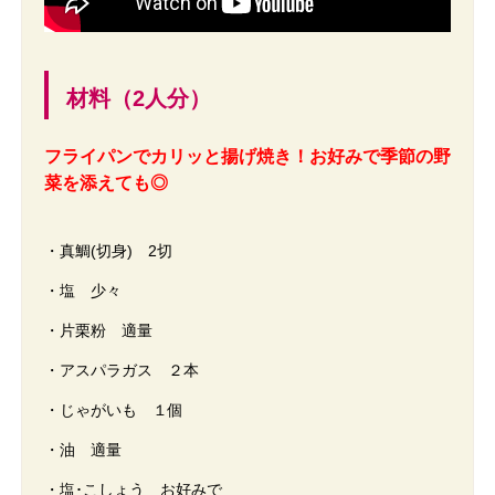
材料（2人分）
フライパンでカリッと揚げ焼き！
お好みで季節の野
菜を添えても◎
・真鯛(切身) 2切
・塩 少々
・片栗粉 適量
・アスパラガス ２本
・じゃがいも １個
・油 適量
・塩･こしょう お好みで