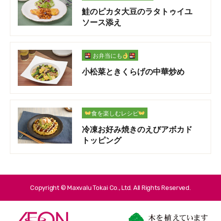
鮭のピカタ大豆のラタトゥイユ
ソース添え
お弁当にも
小松菜ときくらげの中華炒め
食を楽しむレシピ
冷凍お好み焼きのえびアボカド
トッピング
Copyright © Maxvalu Tokai Co., Ltd. All Rights Reserved.