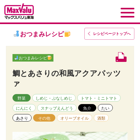
おつまみレシピ
レシピページトップ
へ
おつまみレシピ
鯛とあさりの和風アクアパッツ
ァ
野菜
しめじ・ぶなしめじ
トマト・ミニトマト
にんにく
スナップえんどう
魚介
たい
あさり
その他
オリーブオイル
酒類