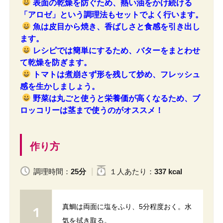
表面の乾燥を防ぐため、熱い油をかけ続ける
「アロゼ」という調理法もセットでよく行います。
魚は皮目から焼き、香ばしさと食感を引き出し
ます。
レシピでは簡単にするため、バターをまとわせ
て乾燥を防ぎます。
トマトは煮崩さず形を残して炒め、フレッシュ
感を生かしましょう。
野菜は丸ごと使うと栄養価が高くなるため、ブ
ロッコリーは茎まで使うのがオススメ！
作り方
調理時間：
25分
１人
あたり
：
337 kcal
真鯛は両面に塩をふり、5分程度おく。水
気を拭き取る。