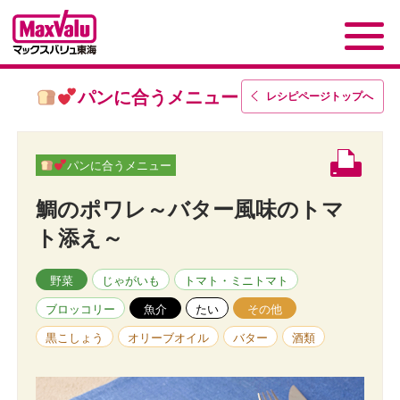
パンに合うメニュー
レシピページトップ
へ
パンに合うメニュー
鯛のポワレ～バター風味のトマ
ト添え～
野菜
じゃがいも
トマト・ミニトマト
ブロッコリー
魚介
たい
その他
黒こしょう
オリーブオイル
バター
酒類