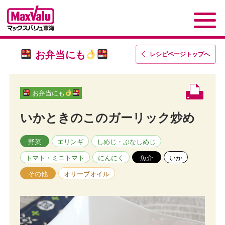
お弁当にも
レシピページトップ
へ
お弁当にも
いかときのこのガーリック炒め
野菜
エリンギ
しめじ・ぶなしめじ
トマト・ミニトマト
にんにく
魚介
いか
その他
オリーブオイル