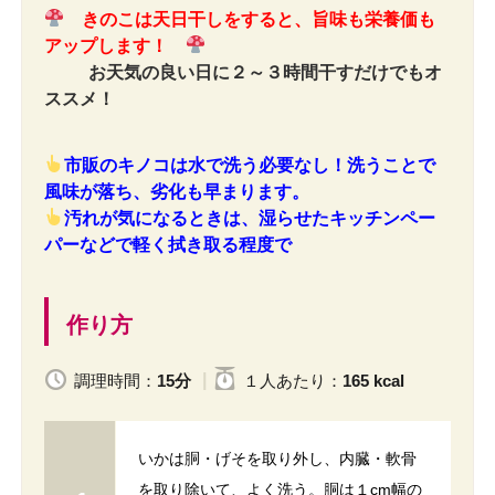
きのこは天日干しをすると、旨味も栄養価も
アップします！
お天気の良い日に２～３時間干すだけでもオ
ススメ！
市販のキノコは水で洗う必要なし！洗うことで
風味が落ち、劣化も早まります。
汚れが気になるときは、
湿らせたキッチンペー
パーなどで軽く拭き取る程度で
作り方
調理時間：
15分
１人
あたり
：
165 kcal
いかは胴・げそを取り外し、内臓・軟骨
を取り除いて、よく洗う。胴は１cm幅の