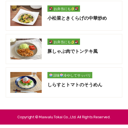
お弁当にも
小松菜ときくらげの中華炒め
お弁当にも
豚しゃぶ肉でトンテキ風
涼味
冷やしてサッパリ
しらすとトマトのそうめん
Copyright © Maxvalu Tokai Co., Ltd. All Rights Reserved.