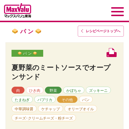
パ ン
レシピページトップ
へ
パ ン
夏野菜のミートソースでオープ
ンサンド
肉
ひき肉
野菜
かぼちゃ
ズッキーニ
たまねぎ
パプリカ
その他
パン
中華調味醤
ケチャップ
オリーブオイル
チーズ･クリームチーズ・粉チーズ