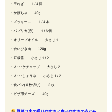
・玉ねぎ １/４個
・かぼちゃ 40g
・ズッキーニ １/４本
・パプリカ(赤) １/６個
・オリーブオイル 大さじ１
・合いびき肉 120g
・豆板醤 小さじ１/２
・Ａ･･･ケチャップ 大さじ２
・Ａ･･･しょうゆ 小さじ１/２
・食パン(６枚切り) ２枚
・ピザ用チーズ 40g
野菜は火の通りやすさと食べやすさの点から、