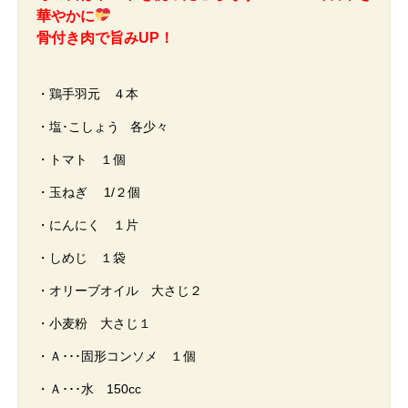
華やかに
骨付き肉で旨みUP！
・鶏手羽元 ４本
・塩･こしょう 各少々
・トマト １個
・玉ねぎ 1/２個
・にんにく １片
・しめじ １袋
・オリーブオイル 大さじ２
・小麦粉 大さじ１
・Ａ･･･固形コンソメ １個
・Ａ･･･水 150cc