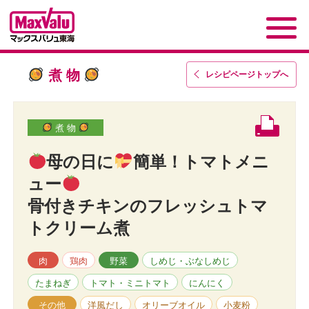
煮 物
レシピページトップ
へ
煮 物
母の日に
簡単！トマトメニ
ュー
骨付きチキンのフレッシュトマ
トクリーム煮
肉
鶏肉
野菜
しめじ・ぶなしめじ
たまねぎ
トマト・ミニトマト
にんにく
その他
洋風だし
オリーブオイル
小麦粉