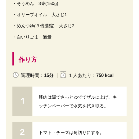
・そうめん 3束(150g)
・オリーブオイル 大さじ1
・めんつゆ(３倍濃縮) 大さじ2
・白いりごま 適量
作り方
調理時間：
15分
１人
あたり
：
750 kcal
豚肉は湯でさっとゆでてザルに上げ、キ
ッチンペーパーで水気を拭き取る。
トマト・チーズは角切りにする。