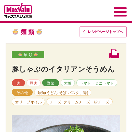
麺 類
レシピページトップ
へ
麺 類
豚しゃぶのイタリアンそうめん
肉
豚肉
野菜
大葉
トマト・ミニトマト
その他
麺類(うどん-そば-パスタ、等)
オリーブオイル
チーズ･クリームチーズ・粉チーズ