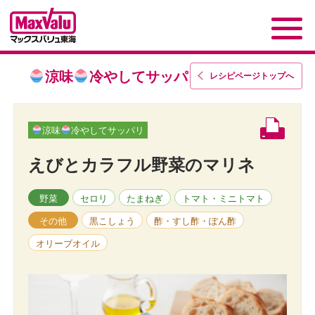
涼味
冷やしてサッパリ
レシピページトップ
へ
涼味
冷やしてサッパリ
えびとカラフル野菜のマリネ
野菜
セロリ
たまねぎ
トマト・ミニトマト
その他
黒こしょう
酢・すし酢・ぽん酢
オリーブオイル