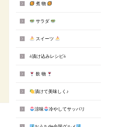
煮 物
サラダ
スイーツ
⁂漬け込みレシピ⁂
飲 物
漬けて美味しく♪
涼味
冷やしてサッパリ
おうちde全国グルメ