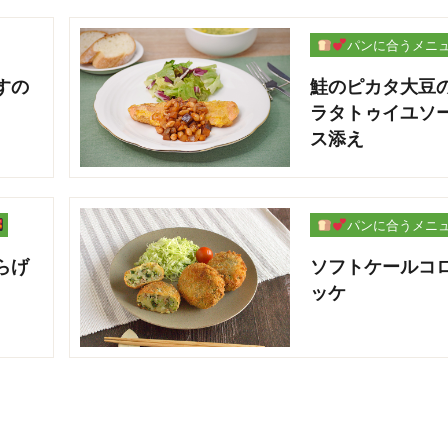
パンに合うメニ
ー
すの
鮭のピカタ大豆
ラタトゥイユソ
ス添え
パンに合うメニ
ー
らげ
ソフトケールコ
ッケ