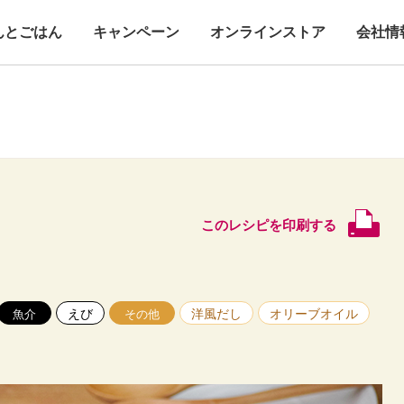
んとごはん
キャンペーン
オンラインストア
会社情
このレシピを印刷する
えび
洋風だし
オリーブオイル
魚介
その他