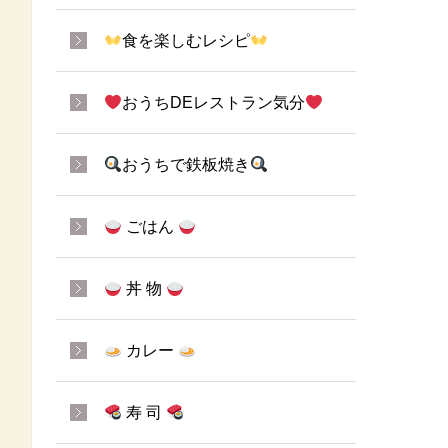
食を楽しむレシピ
おうちDEレストラン気分
おうちで鉄板焼き
ごはん
丼 物
カレー
寿 司