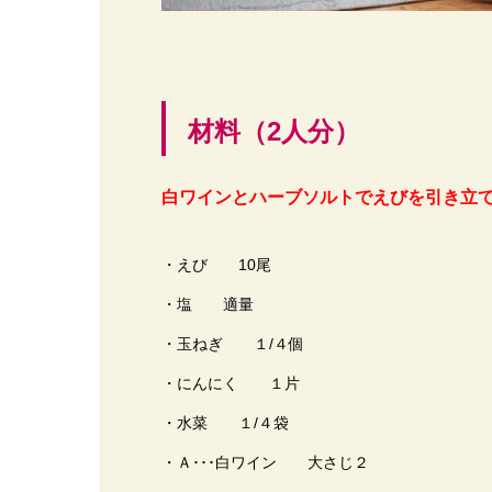
材料（2人分）
白ワインとハーブソルトでえびを引き立
・えび 10尾
・塩 適量
・玉ねぎ １/４個
・にんにく １片
・水菜 １/４袋
・Ａ･･･白ワイン 大さじ２