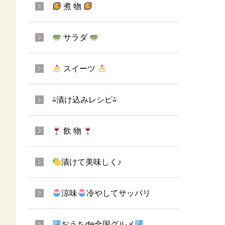
煮 物
サラダ
スイーツ
⁂漬け込みレシピ⁂
飲 物
漬けて美味しく♪
涼味
冷やしてサッパリ
おうちde全国グルメ