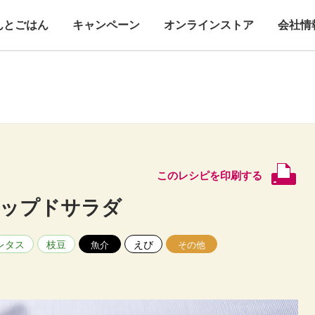
んとごはん
キャンペーン
オンラインストア
会社情
このレシピを印刷する
ョップドサラダ
レタス
枝豆
えび
魚介
その他