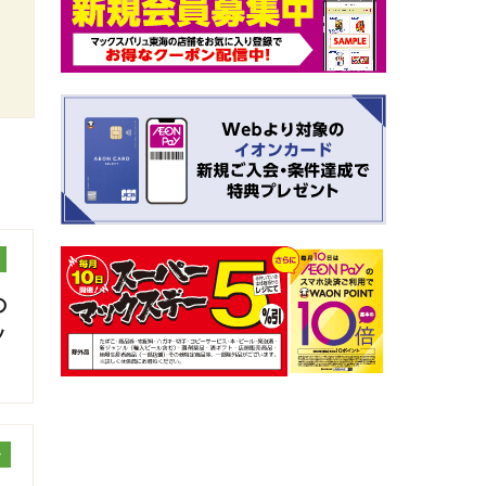
の
ッ
ッ