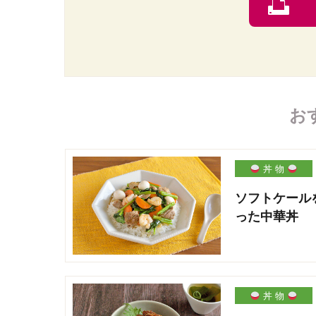
お
丼 物
ソフトケール
った中華丼
丼 物