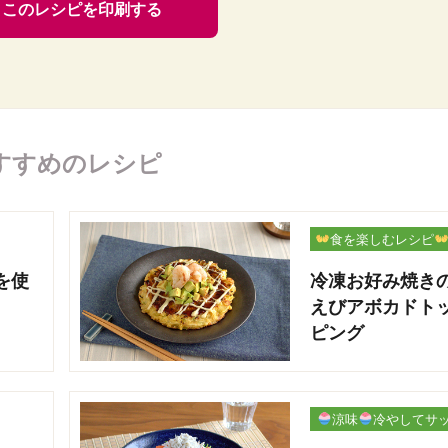
このレシピを印刷する
すすめのレシピ
食を楽しむレシピ
を使
冷凍お好み焼き
えびアボカドト
ピング
涼味
冷やしてサ
パリ