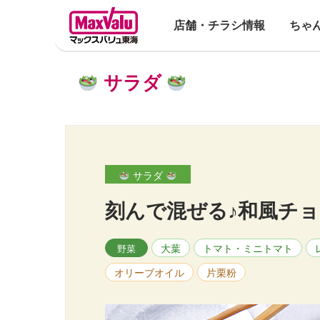
店舗・チラシ情報
ちゃ
サラダ
サラダ
刻んで混ぜる♪和風チ
大葉
トマト・ミニトマト
野菜
オリーブオイル
片栗粉