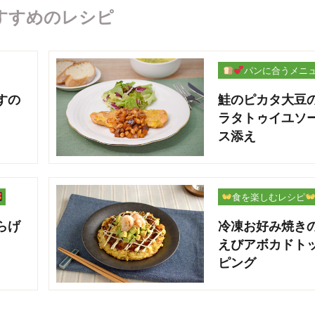
すすめのレシピ
パンに合うメニ
ー
すの
鮭のピカタ大豆
ラタトゥイユソ
ス添え
食を楽しむレシピ
らげ
冷凍お好み焼き
えびアボカドト
ピング