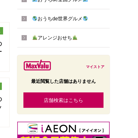
おうちde世界グルメ
ュ
アレンジおせち
の
ー
マイストア
最近閲覧した店舗はありません
の
店舗検索はこちら
ッ