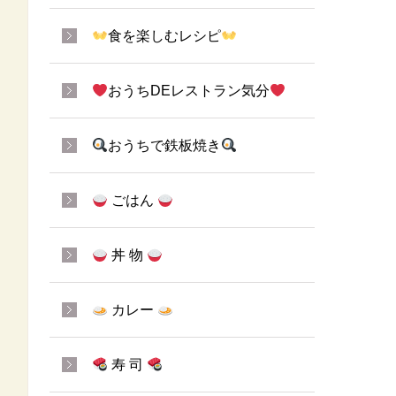
食を楽しむレシピ
おうちDEレストラン気分
おうちで鉄板焼き
ごはん
丼 物
カレー
寿 司