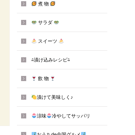
煮 物
サラダ
スイーツ
⁂漬け込みレシピ⁂
飲 物
漬けて美味しく♪
涼味
冷やしてサッパリ
おうちde全国グルメ