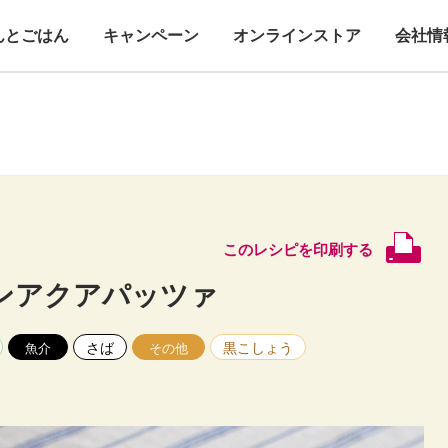
んとごはん
キャンペーン
オンラインストア
会社情
このレシピを印刷する
ンアクアパッツァ
さば
黒こしょう
魚介
その他