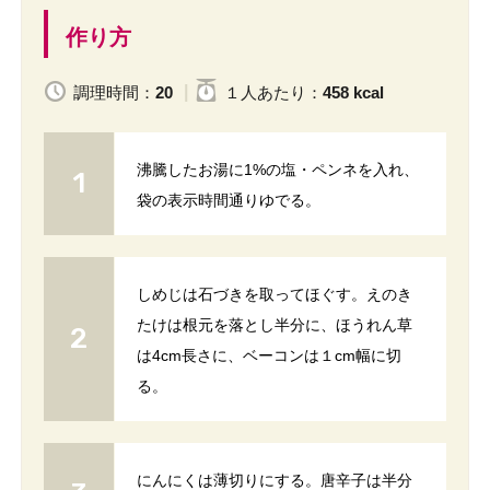
作り方
調理時間：
20
１人
あたり
：
458 kcal
沸騰したお湯に1%の塩・ペンネを入れ、
袋の表示時間通りゆでる。
しめじは石づきを取ってほぐす。えのき
たけは根元を落とし半分に、ほうれん草
は4cm長さに、ベーコンは１cm幅に切
る。
にんにくは薄切りにする。唐辛子は半分