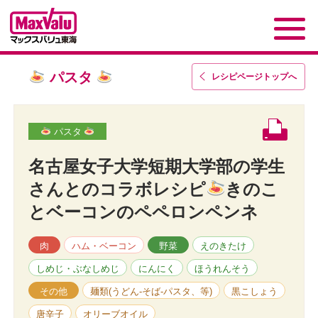
パスタ
レシピページトップ
へ
パスタ
名古屋女子大学短期大学部の学生
さんとのコラボレシピ
きのこ
とベーコンのペペロンペンネ
肉
ハム・ベーコン
野菜
えのきたけ
しめじ・ぶなしめじ
にんにく
ほうれんそう
その他
麺類(うどん-そば-パスタ、等)
黒こしょう
唐辛子
オリーブオイル