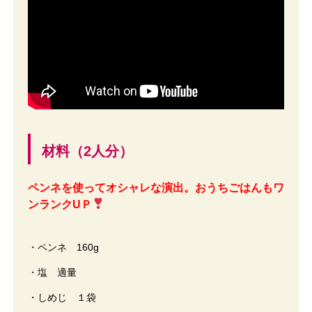
材料（2人分）
ペンネを使ってオシャレな演出。おうちごはんもワ
ンランクUＰ
・ペンネ 160g
・塩 適量
・しめじ １袋