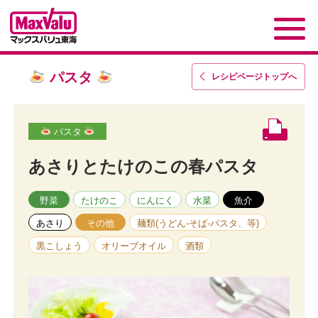
パスタ
レシピページトップ
へ
パスタ
あさりとたけのこの春パスタ
野菜
たけのこ
にんにく
水菜
魚介
あさり
その他
麺類(うどん-そば-パスタ、等)
黒こしょう
オリーブオイル
酒類