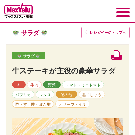
サラダ
レシピページトップ
へ
サラダ
牛ステーキが主役の豪華サラダ
肉
牛肉
野菜
トマト・ミニトマト
パプリカ
レタス
その他
黒こしょう
酢・すし酢・ぽん酢
オリーブオイル