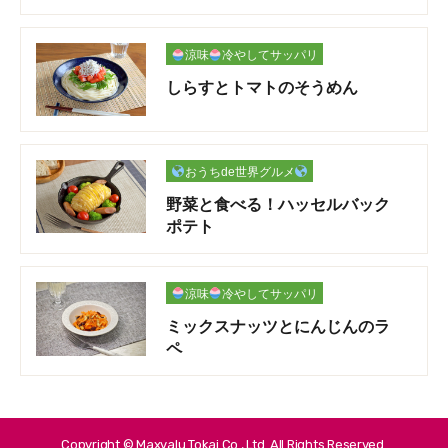
涼味
冷やしてサッパリ
しらすとトマトのそうめん
おうちde世界グルメ
野菜と食べる！ハッセルバック
ポテト
涼味
冷やしてサッパリ
ミックスナッツとにんじんのラ
ペ
Copyright © Maxvalu Tokai Co., Ltd. All Rights Reserved.