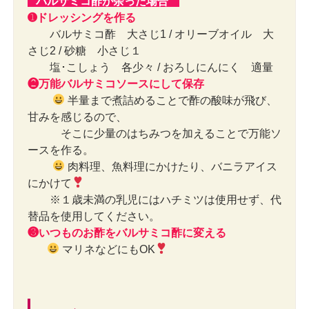
バルサミコ酢が余った場合
➊ドレッシングを作る
バルサミコ酢 大さじ1 / オリーブオイル 大
さじ2 / 砂糖 小さじ１
塩･こしょう 各少々 / おろしにんにく 適量
❷万能バルサミコソースにして保存
半量まで煮詰めることで酢の酸味が飛び、
甘みを感じるので、
そこに少量のはちみつを加えることで万能ソ
ースを作る。
肉料理、魚料理にかけたり、バニラアイス
にかけて
※１歳未満の乳児にはハチミツは使用せず、代
替品を使用してください。
❸いつものお酢をバルサミコ酢に変える
マリネなどにもOK