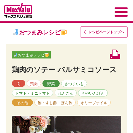
おつまみレシピ
レシピページトップ
へ
おつまみレシピ
鶏肉のソテー バルサミコソース
肉
鶏肉
野菜
さつまいも
トマト・ミニトマト
れんこん
さやいんげん
その他
酢・すし酢・ぽん酢
オリーブオイル