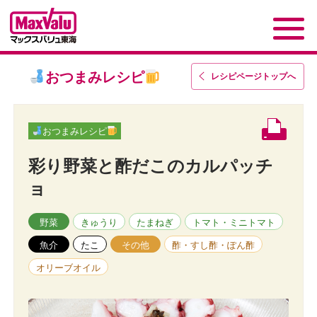
おつまみレシピ
レシピページトップ
へ
おつまみレシピ
彩り野菜と酢だこのカルパッチ
ョ
野菜
きゅうり
たまねぎ
トマト・ミニトマト
魚介
たこ
その他
酢・すし酢・ぽん酢
オリーブオイル