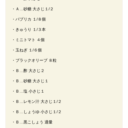
・Ａ…砂糖 大さじ１/２
・パプリカ １/８個
・きゅうり １/３本
・ミニトマト ４個
・玉ねぎ １/６個
・ブラックオリーブ ８粒
・Ｂ…酢 大さじ２
・Ｂ…砂糖 大さじ１
・Ｂ…塩 小さじ１
・Ｂ…レモン汁 大さじ１/２
・Ｂ…しょうゆ 小さじ１/２
・Ｂ…黒こしょう 適量