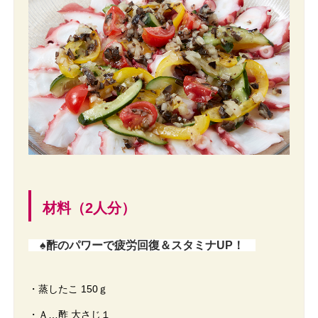
材料（2人分）
♠酢のパワーで疲労回復＆スタミナUP！
・蒸したこ 150ｇ
・Ａ…酢 大さじ１