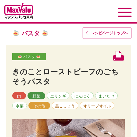
パスタ
レシピページトップ
へ
パスタ
きのことローストビーフのごち
そうパスタ
肉
野菜
エリンギ
にんにく
まいたけ
水菜
その他
黒こしょう
オリーブオイル