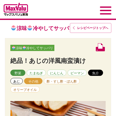
涼味
冷やしてサッパリ
レシピページトップ
へ
涼味
冷やしてサッパリ
絶品！あじの洋風南蛮漬け
野菜
たまねぎ
にんじん
ピーマン
魚介
あじ
その他
酢・すし酢・ぽん酢
オリーブオイル